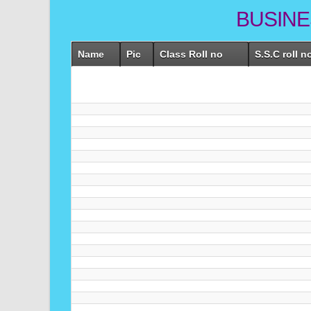
BUSINE
Name
Pic
Class Roll no
S.S.C roll n