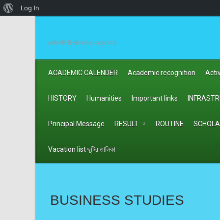
About
Log In
WordPress
তেলিগাতি ডিগ্রী কলেজ,নেত্রকোনা
ACADEMIC CALENDER
Academic recognition
Activ
HISTORY
Humanities
Important links
INFRAST
Principal Message
RESULT
ROUTINE
SCHOLA
Vacation list ছুটির তালিকা
BUSINESS STUDIES