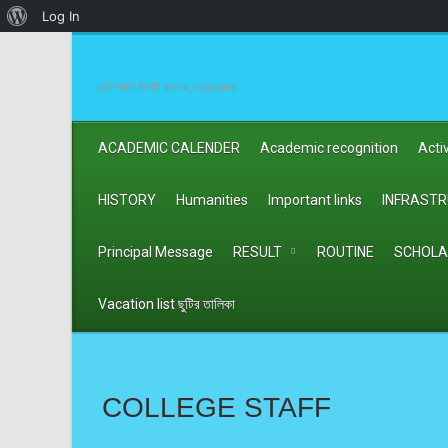
About
Log In
WordPress
তেলিগাতি ডিগ্রী কলেজ,নেত্রকোনা
ACADEMIC CALENDER
Academic recognition
Activ
HISTORY
Humanities
Important links
INFRAST
Principal Message
RESULT
ROUTINE
SCHOLA
Vacation list ছুটির তালিকা
COLLEGE STAFF