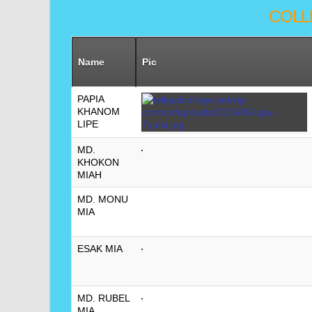
COLL
Name
Pic
PAPIA
KHANOM
LIPE
MD.
KHOKON
MIAH
MD. MONU
MIA
ESAK MIA
MD. RUBEL
MIA