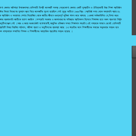
রকোণা জেলার আটপাড়া উপজেলাস্থ তেলিগাতী ডিগ্রী কলেজটি সমগ্র নেত্রকোণা জেলার একটি সুপ্রাচীন ও ঐতিহ্যবাহী উচ্চ শিক্ষা প্রতিষ্ঠান
ষ্টার বিদ্যা বিতরণের সুমহান ব্রত নিয়ে কলেজটির সূচনা হয়েছিল সেই সুদূর অতীতে ১৯৬৮খ্রিঃ ।প্রতিষ্ঠা লগ্ন থেকে অদ্যাবধি প্রায় ৪২
িক প্রতিষ্ঠান ও অন্যান্য পেশায় নিয়োজিত থেকে জাতীয় জীবনে গুরত্বপূর্ণ ভূমিকা পালন করে আসছে ।একথা সর্বজনবিদিত যে,বিগত বছর
ক্ষার ক্রমাবনতি জাতীকে হতাশ করছিল ।সম্প্রতি সরকার ও জনসাধারণের সদিচ্ছার প্রতিফলন হিসেবে শিক্ষাঙ্গন হতে নকল প্রবণতা নির্মূল
নুশীলনেরল্প নেই ।আর এ জন্য দরকার্একটা যগোপযোগী,আধুনিক ওবিজ্ঞান সম্মত শিক্ষাদান পদ্ধতি।এই লক্ষ্যকে সামনে রেখেই তেলিগাতী
 প্রতিটি বিষয় নিয়মিত পাঠদান, পরীক্ষা গ্রহণ ও অনুশীলনের ব্যবস্থা আছে ।এ পদ্ধতির ফলে শিক্ষার্থীদের সময়ের সদ্ব্যবহার সম্ভব হবে
ল বাস্তবায়ন সম্মানিত শিক্ষক ও শিক্ষার্থীদের আন্তরিক প্রচেষ্টায় সম্ভব হয়েছে ।