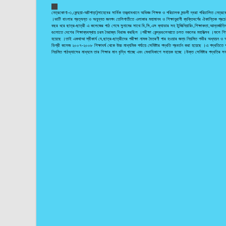
নেত্রকোণা-৩,কেন্দুয়া-আটপাড়া)সাহেবের সার্বিক তত্ত্বাবধানে অভিজ্ঞ শিক্ষক ও পরিচালক মন্ডলী দ্বরা পরিচালিত নেত্
।ভাটি বাংলার প্রত্যন্ত ও অনুন্নত জনপদ তেলিগাতীতে এলাকার মহামানব ও শিক্ষানুরাগী ব্যক্তিবর্গের ঐকান্তিক প্রচে
বছর ধরে ছাত্র-ছাত্রী এ কলেজের পাঠ শেষে সুনামের সাথে বি,সি,এস ক্যাডার সহ ইন্জিনিয়ারিং,শিক্ষাকতা,আন্তর্জাত
গুলোতে দেশের শিক্ষাব্যবস্থায় চরম নৈরাজ্য বিরাজ করছিল ।পরীক্ষা কেন্দ্রগুলেআতে চলত নকলের মহাউত্সব ।ফলে শি
হয়েছে ।তাই একথাআ স্বীকার্য যে,ছাত্র-ছাত্রীদের পরীক্ষা নামক বৈতরণী পার হওয়ার জন্য নিয়মিত গভীর অধ্যয়ন ও অ
ডিগ্রী কলেজ ২০০৭-২০০৮ শিক্ষাবর্ষ থেকে উচ্চ মাধ্যমিক পর্যায়ে সেমিষ্টার পদ্ধতি প্রবর্তন করা হয়েছে ।এ পদ্ধতিতে
নিয়মিত পাঠভ্যাসের মাধ্যমে তার শিক্ষার মান বৃদ্ধি পাচ্ছে এবং মেধাবিকাশে সহায়ক হচ্ছে ।উক্ত সেমিষ্টার পদ্ধতির সফ